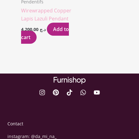
Pendentifs
Wirewrapped Copper
Lapis Lazuli Pendant
Add to
4.200,00
د.ج
cart
Contact
instagram: @da_mi_na_