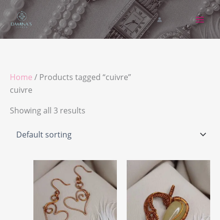
Skip
to
content
Home
/ Products tagged “cuivre”
cuivre
Showing all 3 results