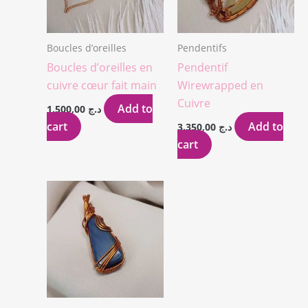
Boucles d’oreilles
Pendentifs
Boucles d’oreilles en
Pendentif
cuivre cœur fait main
Wirewrapped en
Cuivre
Add to
1.500,00
د.ج
cart
Add to
3.350,00
د.ج
cart