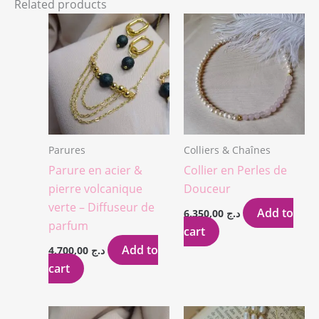
Related products
Parures
Colliers & Chaînes
Parure en acier &
Collier en Perles de
pierre volcanique
Douceur
verte – Diffuseur de
Add to
6.350,00
د.ج
parfum
cart
Add to
4.700,00
د.ج
cart
Original
Cur