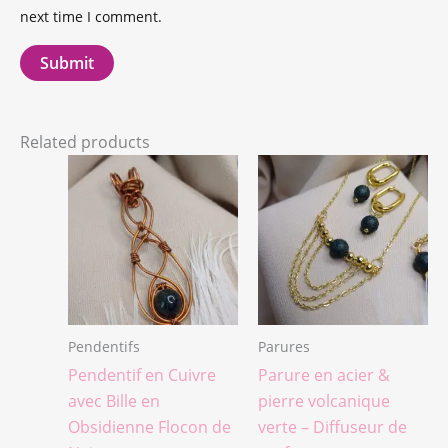
next time I comment.
Related products
Pendentifs
Parures
Pendentif en Cuivre
Parure en acier &
avec Bille en
pierre volcanique
Obsidienne Flocon de
verte – Diffuseur de