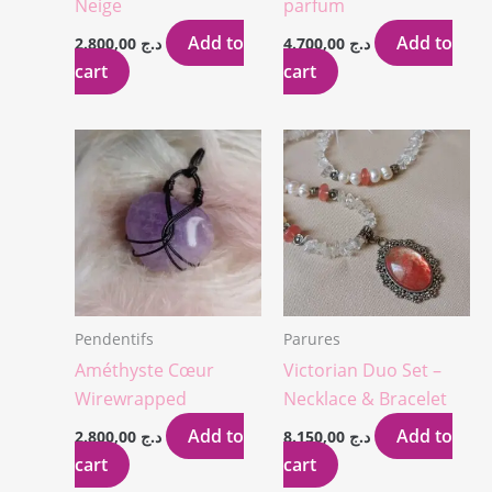
Neige
parfum
Add to
Add to
2.800,00
د.ج
4.700,00
د.ج
cart
cart
Pendentifs
Parures
Améthyste Cœur
Victorian Duo Set –
Wirewrapped
Necklace & Bracelet
Add to
Add to
2.800,00
د.ج
8.150,00
د.ج
cart
cart