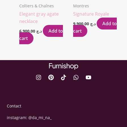
Colliers & Chaînes
Montres
Elegant gray agate
Signature Royale
necklace
Add to
9.900,00
د.ج
Add to
cart
6.900,00
د.ج
cart
Contact
instagram: @da_mi_na_