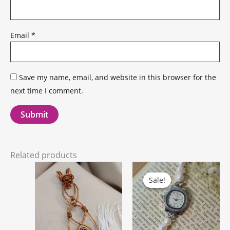
Email
*
Save my name, email, and website in this browser for the
next time I comment.
Related products
Original
Cur
price
pric
Sale!
Sale!
was:
is:
د.ج 7.200,00.