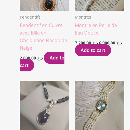
Pendentifs
Montres
Pendentif en Cuivre
Montre en Perle de
avec Bille en
Eau Douce
Obsidienne Flocon de
7.200,00
د.ج
6.900,00
د.ج
Neige
Add to cart
Add to
2.800,00
د.ج
cart