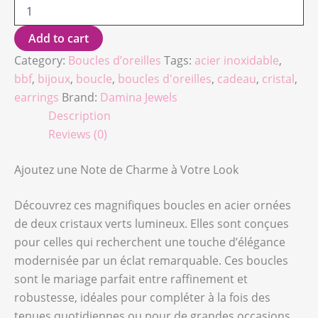
Add to cart
Category:
Boucles d’oreilles
Tags:
acier inoxidable
,
bbf
,
bijoux
,
boucle
,
boucles d'oreilles
,
cadeau
,
cristal
,
earrings
Brand:
Damina Jewels
Description
Reviews (0)
Ajoutez une Note de Charme à Votre Look
Découvrez ces magnifiques boucles en acier ornées
de deux cristaux verts lumineux. Elles sont conçues
pour celles qui recherchent une touche d’élégance
modernisée par un éclat remarquable. Ces boucles
sont le mariage parfait entre raffinement et
robustesse, idéales pour compléter à la fois des
tenues quotidiennes ou pour de grandes occasions.