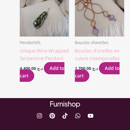
Pendentifs
Boucles d’oreilles
Unique Wire-Wrapped
Boucles d’oreilles en
Serpentine Pendant
cuivre intemporelles
Add to
Add to
4.400,00
د.ج
1.700,00
د.ج
cart
cart