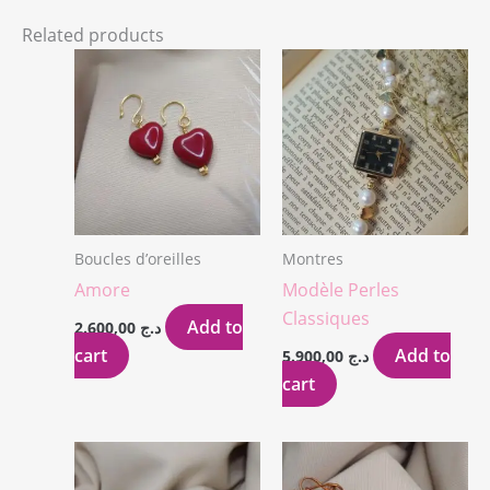
Related products
Boucles d’oreilles
Montres
Amore
Modèle Perles
Classiques
Add to
2.600,00
د.ج
cart
Add to
5.900,00
د.ج
cart