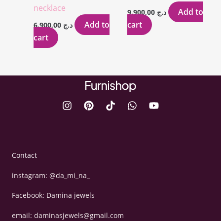
necklace
Add to
9.900,00
د.ج
Add to
cart
6.900,00
د.ج
cart
Contact
instagram: @da_mi_na_
Facebook: Damina jewels
email: daminasjewels@gmail.com