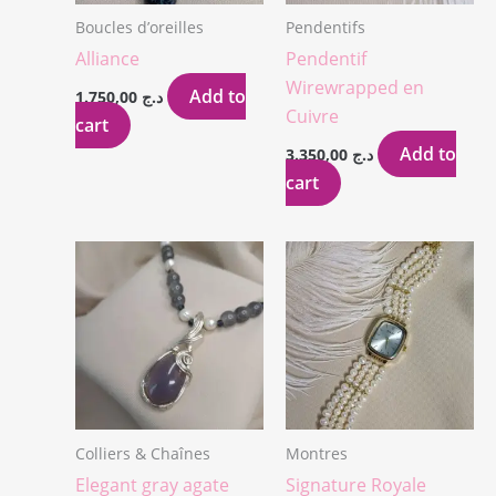
Boucles d’oreilles
Pendentifs
Alliance
Pendentif
Wirewrapped en
Add to
1.750,00
د.ج
Cuivre
cart
Add to
3.350,00
د.ج
cart
Colliers & Chaînes
Montres
Elegant gray agate
Signature Royale