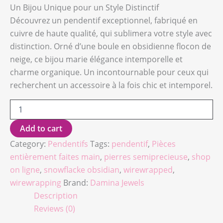
Un Bijou Unique pour un Style Distinctif
Découvrez un pendentif exceptionnel, fabriqué en
cuivre de haute qualité, qui sublimera votre style avec
distinction. Orné d’une boule en obsidienne flocon de
neige, ce bijou marie élégance intemporelle et
charme organique. Un incontournable pour ceux qui
recherchent un accessoire à la fois chic et intemporel.
Add to cart
Category:
Pendentifs
Tags:
pendentif
,
Pièces
entièrement faites main
,
pierres semiprecieuse
,
shop
on ligne
,
snowflacke obsidian
,
wirewrapped
,
wirewrapping
Brand:
Damina Jewels
Description
Reviews (0)